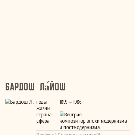
Бардош Ла́йош
годы
1899 – 1986
жизни
страна
Венгрия
сфера
композитор эпохи модернизма
и постмодернизма