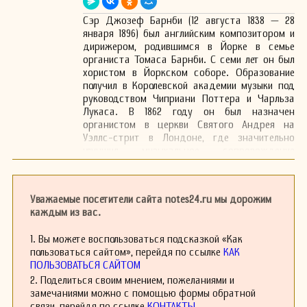
Сэр Джозеф Барнби (12 августа 1838 — 28
января 1896) был английским композитором и
дирижером, родившимся в Йорке в семье
органиста Томаса Барнби. С семи лет он был
хористом в Йоркском соборе. Образование
получил в Королевской академии музыки под
руководством Чиприани Поттера и Чарльза
Лукаса. В 1862 году он был назначен
органистом в церкви Святого Андрея на
Уэллс-стрит в Лондоне, где значительно
улучшил музыкальное сопровождение
богослужений.
С 1864 года Барнби был дирижером хора «Хор
Барнби», а в 1871 году занял пост дирижера
Уважаемые посетители сайта notes24.ru мы дорожим
Королевского альберт-холла в Лондоне,
каждым из вас.
сменив Шарля Гуно. Эту должность он
удерживал до самой смерти. В 1875 году он
1. Вы можете воспользоваться подсказкой «Как
стал прецентором и музыкальным директором
пользоваться сайтом», перейдя по ссылке
КАК
колледжа Итона, а в 1892 году был назначен
ПОЛЬЗОВАТЬСЯ САЙТОМ
директором школы музыки Гилдхолла, в том
2. Поделиться своим мнением, пожеланиями и
же году получив титул рыцаря.
замечаниями можно с помощью формы обратной
В его творческом наследии значатся
связи, перейдя по ссылке
КОНТАКТЫ