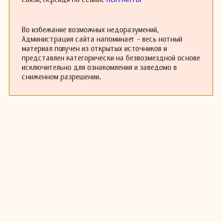
оратория «Ревека»,Psalm 97 «Господь на
царстве», множество служб и гимнов, а также
246 мелодий для гимнов, опубликованных в 1897
Во избежание возможных недоразумений,
году в одном томе. Среди его вокальных
Администрация сайта напоминает - весь нотный
произведений выделяется популярная часть
материал получен из открытых источников и
«Sweet and Low» и ряд произведений для Pipe
представлен категорически на безвозмездной основе
Organ.
исключительно для ознакомления и заведомо в
Барнби сыграл заметную роль в
сниженном разрешении.
распространении священной музыки Гуно
среди менее образованной части лондонской
публики, хотя у него было лишь немного
практических симпатий к опере. В то же
время, он организовал выдающееся
концертное исполнение «Парсифаля» в
Королевском альберт-холле в 1884 году. Он
дирижировал фестивалями в Кардиффе в 1892
и 1895 годах. Джозеф Барнби скончался в
Лондоне, и после специальной службы в
соборе Святого Павла был похоронен на
кладбище Уэст-Норвод.