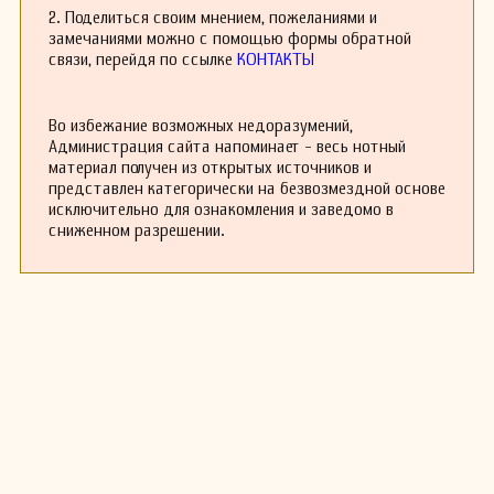
В последние годы своей жизни Бартмусс
2. Поделиться своим мнением, пожеланиями и
работал как дирижер в различных оркестрах,
замечаниями можно с помощью формы обратной
что позволило ему не только исполнять свои
связи, перейдя по ссылке
КОНТАКТЫ
работы, но и знакомиться с произведениями
других композиторов своего времени. Его
интерес к новаторским музыкальным
Во избежание возможных недоразумений,
направлениям вдохновил многих молодых
Администрация сайта напоминает - весь нотный
музыкантов.
материал получен из открытых источников и
Несмотря на раннюю смерть в 1910 году,
представлен категорически на безвозмездной основе
Рихард Бартмусс оставил после себя
исключительно для ознакомления и заведомо в
значительное музыкальное наследие. Его
сниженном разрешении.
работы продолжают исполняться и изучаться,
а имя композитора постепенно возвращается
в музыкальную практику благодаря усилиям
современников, стремящихся восстановить
его музыку.