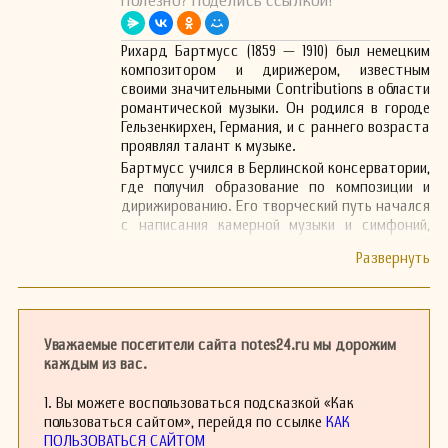
Полезно? Поделись ссылкой!
Рихард Бартмусс (1859 — 1910) был немецким
композитором и дирижером, известным
своими значительными Contributions в области
романтической музыки. Он родился в городе
Гельзенкирхен, Германия, и с раннего возраста
проявлял талант к музыке.
Бартмусс учился в Берлинской консерватории,
где получил образование по композиции и
дирижированию. Его творческий путь начался
с написания камерной музыки и симфоний,
которые привлекли внимание музыкальной
общественности. Композитора отмечали за
его мелодическую одаренность и глубокое
эмоциональное выражение в музыке.
Одной из ключевых работ Бартмуса является
его симфония в ми-бемоль мажор, которая
Уважаемые посетители сайта notes24.ru мы дорожим
была впервые исполнена в конце 19 века и
каждым из вас.
получила положительные отзывы критиков. Он
также написал несколько концертных
1. Вы можете воспользоваться подсказкой «Как
произведений для различных инструментов,
пользоваться сайтом», перейдя по ссылке
КАК
включая фортепиано и скрипку.
ПОЛЬЗОВАТЬСЯ САЙТОМ