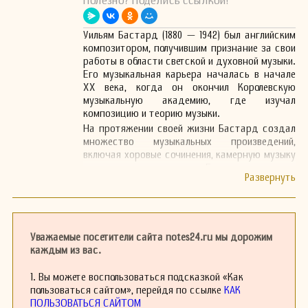
Полезно? Поделись ссылкой!
Уильям Бастард (1880 — 1942) был английским
композитором, получившим признание за свои
работы в области светской и духовной музыки.
Его музыкальная карьера началась в начале
XX века, когда он окончил Королевскую
музыкальную академию, где изучал
композицию и теорию музыки.
На протяжении своей жизни Бастард создал
множество музыкальных произведений,
включая хоровые сочинения, камерную музыку
и оркестровые пьесы. Его стиль можно
охарактеризовать как сочетание
традиционных английских мелодий и
элементов более современных европейских
направлений, что осознанно отражало
культурные изменения своего времени.
Уважаемые посетители сайта notes24.ru мы дорожим
Бастард активно участвовал в музыкальной
каждым из вас.
жизни своего времени, нередко сотрудничая с
другими композиторами, дирижерами и
1. Вы можете воспользоваться подсказкой «Как
исполнителями. Его работы исполнялись на
пользоваться сайтом», перейдя по ссылке
КАК
различных музыкальных фестивалях и
ПОЛЬЗОВАТЬСЯ САЙТОМ