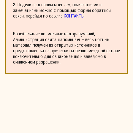
концертах, что способствовало его
2. Поделиться своим мнением, пожеланиями и
популярности в музыкальных кругах.
замечаниями можно с помощью формы обратной
Хотя Бастард не достиг такого уровня
связи, перейдя по ссылке
КОНТАКТЫ
известности как некоторые его современники,
его вклад в музыкальное искусство не
остается незамеченным, и его произведения
Во избежание возможных недоразумений,
продолжают исполняться и исследоваться
Администрация сайта напоминает - весь нотный
даже в наши дни. Он оставил богатое
материал получен из открытых источников и
наследие, которое продолжает вдохновлять
представлен категорически на безвозмездной основе
новые поколения музыкантов.
исключительно для ознакомления и заведомо в
Уильям Бастард скончался в 1942 году,
сниженном разрешении.
оставив после себя важный след в истории
английской музыки и множество
произведений, которые остаются в
репертуаре исполнителей и исследуются
музыковедами.