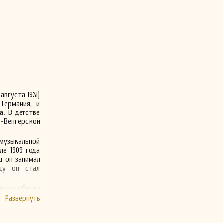
вгуста 1931)
Германия, и
а. В детстве
-Венгерской
 музыкальной
ле 1909 года
д он занимал
ду он стал
 но особенно
композитор,
ой, так и в
енно важным