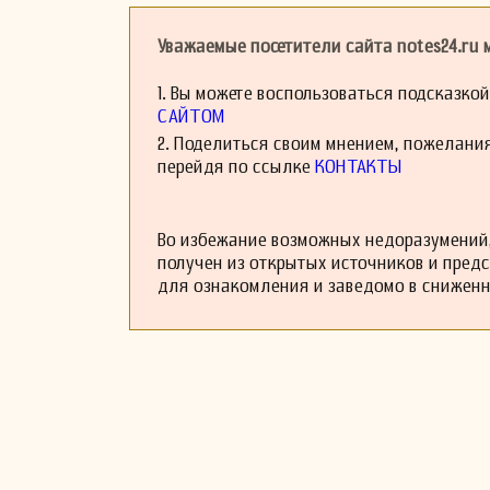
источником вдох
его произведени
выделяется как н
Уважаемые посетители сайта notes24.ru
поддается класс
независимость 
1. Вы можете воспользоваться подсказко
полифоническим х
САЙТОМ
В 1906 году Баус
2. Поделиться своим мнением, пожелани
качестве редакто
перейдя по ссылке
КОНТАКТЫ
Непрерывный успех
все его симфонии
ранних стадиях
композитором Ди
Во избежание возможных недоразумений,
осведомленность 
получен из открытых источников и пред
Анжела Геанн-Дер
для ознакомления и заведомо в снижен