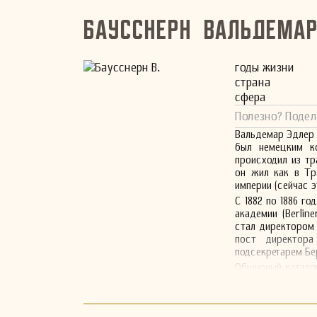
Баусснерн Вальдема
годы жизни
страна
сфера
Полезно? Подел
Вальдемар Эдлер ф
был немецким ко
происходил из тр
он жил как в Тр
империи (сейчас 
С 1882 по 1886 г
академии (Berlin
стал директором 
пост директора
подсекретарем Бе
Обширный каталог
акцентирует вни
Баусснерн черп
инструментальн