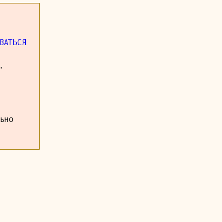
тве названий
о Баусснерн
, который не
монстрирует
сти и часто
ВАТЬСЯ
и выступал в
,
й (например,
находятся на
ое немецким
тся повысить
тва является
льно