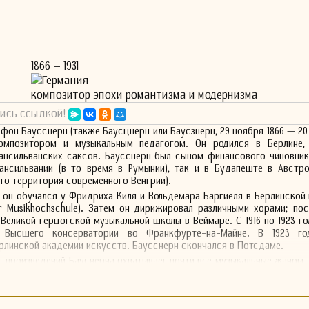
р
1866 – 1931
Германия
композитор эпохи романтизма и модернизма
ись ссылкой!
он Баусснерн (также Баусцнерн или Баусзнерн, 29 ноября 1866 — 20 а
мпозитором и музыкальным педагогом. Он родился в Берлине, 
ансильванских саксов. Баусснерн был сыном финансового чиновник
ансильвании (в то время в Румынии), так и в Будапеште в Австро
это территория современного Венгрии).
од он обучался у Фридриха Киля и Вольдемара Баргиеля в Берлинской
er Musikhochschule). Затем он дирижировал различными хорами; пос
Великой герцогской музыкальной школы в Веймаре. С 1916 по 1923 го
 Высшего консерватории во Франкфурте-на-Майне. В 1923 го
рлинской академии искусств. Баусснерн скончался в Потсдаме.
 произведений Бауснерна охватывает почти все музыкальные жанры,
мание на хоровой, симфонической и оркестровой композиции. Как 
ал вдохновение из поэзии, что отразилось как в его вокальн
ой музыке; поэзия Иоганна Вольфганга фон Гёте стала особ