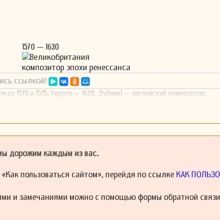
1570 — 1630
Великобритания
композитор эпохи ренессанса
ись ссылкой!
жду 1570 и 1575, Уиррел — 1630, Дублин) — английский композитор.
 мы дорожим каждым из вас.
й «Как пользоваться сайтом», перейдя по ссылке
КАК ПОЛЬЗО
ями и замечаниями можно с помощью формы обратной связи