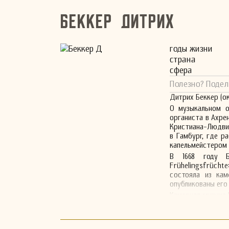
Беккер Дитрих
годы жизни
страна
сфера
Полезно? Подел
Дитрих Беккер (о
О музыкальном о
органиста в Ахрен
Кристиана-Людвига
в Гамбург, где ра
капельмейстером (
В 1668 году Бе
Frühelingsfrücht
состояла из кам
опубликованы его
Камерная музыка 
происходящих из 