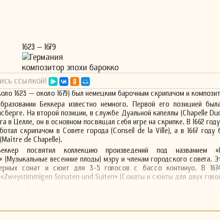
1623 – 1679
Германия
композитор эпохи барокко
ись ссылкой!
коло 1623 — около 1679) был немецким барочным скрипачом и компози
бразовании Беккера известно немного. Первой его позицией был
сберге. На второй позиции, в службе Дуальной капеллы (Chapelle Duc
 в Целле, он в основном посвящал себя игре на скрипке. В 1662 году
ботал скрипачом в Совете города (Conseil de la Ville), а в 1667 году
Maître de Chapelle).
ккер посвятил коллекцию произведений под названием «Mus
e» (Музыкальные весенние плоды) мэру и членам городского совета. Э
ерных сонат и сюит для 3-5 голосов с бассо континуо. В 167
 «Zweystimmigen Sonaten und Suiten» (Сонаты и сюиты для двух голо
Беккера была одной из самых значительных инструментальных музыка
Германии в это время.