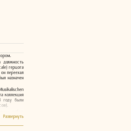
тором.
а должность
ale) герцога
 он переехал
 был назначен
ikalischen
та коллекция
4 году были
сов).
льных работ,