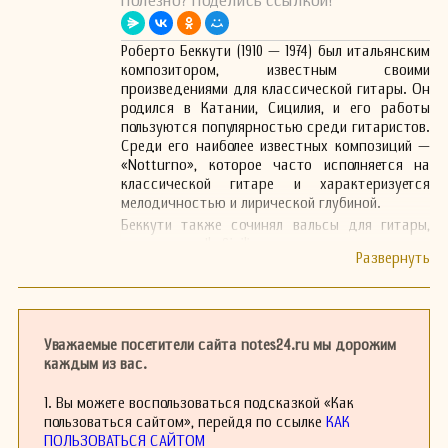
Полезно? Поделись ссылкой!
Роберто Беккути (1910 — 1974) был итальянским
композитором, известным своими
произведениями для классической гитары. Он
родился в Катании, Сицилия, и его работы
пользуются популярностью среди гитаристов.
Среди его наиболее известных композиций —
«Notturno», которое часто исполняется на
классической гитаре и характеризуется
мелодичностью и лирической глубиной.
Беккути также сочинял вальсы для гитары,
например, «Il Siciliano», демонстрируя свои
способности к созданию музыкальных
произведений в традициях итальянской
классической школы. Его работы были
опубликованы и продолжают использоваться в
обучении гитаристов, а также в концертной
Уважаемые посетители сайта notes24.ru мы дорожим
практике.
каждым из вас.
1. Вы можете воспользоваться подсказкой «Как
пользоваться сайтом», перейдя по ссылке
КАК
ПОЛЬЗОВАТЬСЯ САЙТОМ