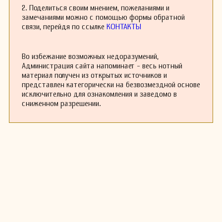
Белласио опубликовал пять книг мадригалов,
2. Поделиться своим мнением, пожеланиями и
написанных в аккуратной, консервативной и
замечаниями можно с помощью формы обратной
контрапунктной манере. Кроме того, он
связи, перейдя по ссылке
КОНТАКТЫ
написал книгу вильянелл, в которую включил
партию для лютни, а также группу канцонетт.
Примечательно, что в его творчестве
Во избежание возможных недоразумений,
отсутствует сакральная музыка, что особенно
Администрация сайта напоминает - весь нотный
удивительно для римского композитора в
материал получен из открытых источников и
конце XVI века, хотя, возможно, часть его
представлен категорически на безвозмездной основе
музыки не сохранилась.
исключительно для ознакомления и заведомо в
сниженном разрешении.