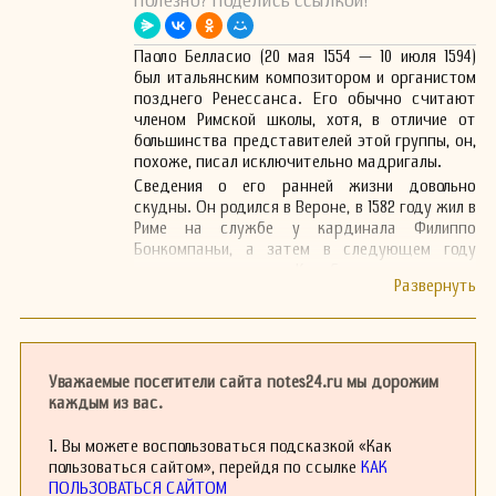
Полезно? Поделись ссылкой!
Паоло Белласио (20 мая 1554 — 10 июля 1594)
был итальянским композитором и органистом
позднего Ренессанса. Его обычно считают
членом Римской школы, хотя, в отличие от
большинства представителей этой группы, он,
похоже, писал исключительно мадригалы.
Сведения о его ранней жизни довольно
скудны. Он родился в Вероне, в 1582 году жил в
Риме на службе у кардинала Филиппо
Бонкомпаньи, а затем в следующем году
путешествовал по Калабрии, вероятно, в
поисках работы в качестве органиста. В 1584
и 1585 годах он занимал несколько частичных
должностей в различных церквях Рима. В 1587
году его нанял собор Орвието, но он не
задержался там надолго и вернулся в Верону
Уважаемые посетители сайта notes24.ru мы дорожим
в 1589 году. В начале 90-х годов XVI века он
каждым из вас.
вновь вернулся в Рим по неизвестным
причинам и скончался там. Согласно его
1. Вы можете воспользоваться подсказкой «Как
эпитафии, папа Климент VIII присвоил ему
пользоваться сайтом», перейдя по ссылке
КАК
титул Рыцаря Золотого острия.
ПОЛЬЗОВАТЬСЯ САЙТОМ