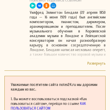
Полезно? Поделись ссылкой!
Уилфред Эллингтон Бендалл (22 апреля 1850
года — 16 июня 1920 года) был английским
композитором, пианистом, дирижером,
аранжировщиком и преподавателем. После
музыкального обучения в Королевской
академии музыки в Лондоне и Лейпцигской
консерватории он начал разнообразную
карьеру, в основном сосредоточенную в
Лондоне. Бендалл написал несколько оперетт,
а также большое количество хоровой музыки и
песен.
Кроме композиционной деятельности, его
музыкальная карьера включала
дирижирование в театрах и концертных
залах, а также исполнение фортепианных
аккомпанементов во время концертов. Он
Уважаемые посетители сайта notes24.ru мы дорожим
также был секретарем композитора Артура
каждым из вас.
Салливана и занимал должность профессора
в Гилдхоллской школе музыки. Уилфред
1. Вы можете воспользоваться подсказкой «Как
Бендалл скончался в Лондоне в возрасте
пользоваться сайтом», перейдя по ссылке
КАК
семидесяти лет.
ПОЛЬЗОВАТЬСЯ САЙТОМ