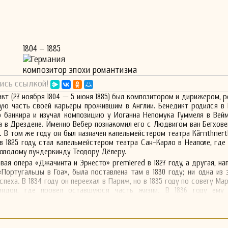
1804 – 1885
Германия
композитор эпохи романтизма
ись ссылкой!
кт (27 ноября 1804 — 5 июня 1885) был композитором и дирижером, 
шую часть своей карьеры прожившим в Англии. Бенедикт родился в
о банкира и изучал композицию у Иоганна Непомука Гуммеля в Вей
 в Дрездене. Именно Вебер познакомил его с Людвигом ван Бетхове
. В том же году он был назначен капельмейстером театра Kärnthnerth
 в 1825 году, стал капельмейстером театра Сан-Карло в Неаполе, где
молодому вундеркинду Теодору Дёлеру.
вая опера «Джачинта и Эрнесто» premiered в 1827 году, а другая, на
«Португальцы в Гоа», была поставлена там в 1830 году; ни одна из 
пеха. В 1834 году он переехал в Париж, но в 1835 году по совету Ма
ондон, где провел оставшуюся часть жизни. В 1836 году ему
ерным проектом в Лицейском театре, где он представил коротку
», ранее исполненную в Неаполе.
тал дирижером английской оперы в театре Royal Theatre, Drury L