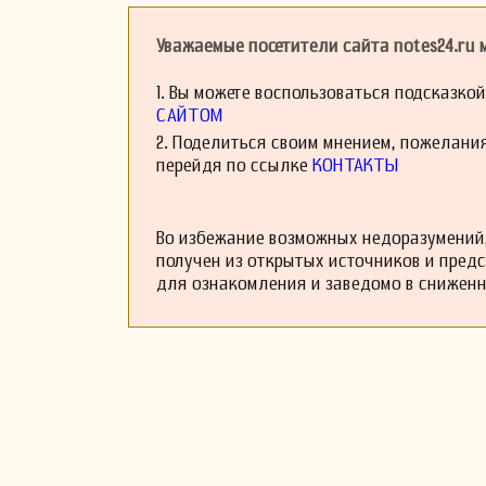
большой популярн
«Предупреждение ц
дирижировал «Ил
Уважаемые посетители сайта notes24.ru
оратории, а в 18
этой певицы.
1. Вы можете воспользоваться подсказко
По возвращении 
САЙТОМ
Меплсона в теат
2. Поделиться своим мнением, пожелани
дирижера Гармон
инструмента и фо
перейдя по ссылке
КОНТАКТЫ
версии «Обера» В
на итальянском).
в которой Клара 
Во избежание возможных недоразумений,
Его самая извес
получен из открытых источников и пред
«Коллин Бан» с л
для ознакомления и заведомо в снижен
оперетта «Невеста
Бенедикт написал
в 1863 году. Ора
«Святой Петр» — 
Бирмингемском фе
Кристал-Палас. З
переписывался с 
Гилберт был заня
Бенедикт дирижир
концертами Ливе