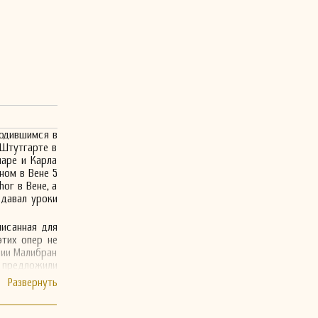
родившимся в
 Штутгарте в
маре и Карла
ном в Вене 5
or в Вене, а
 давал уроки
писанная для
этих опер не
рии Малибран
 предложили
ю оперу «Un
ane в период