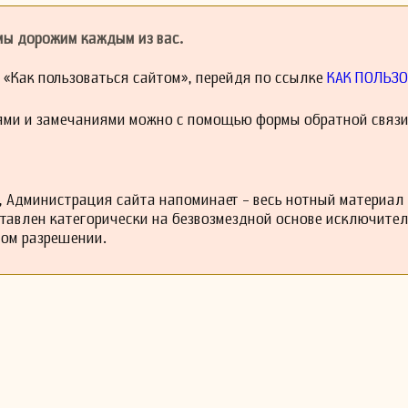
ости Майкла Уильяма Балфа. Среди своих опер, поставленных там, о
ыганки» (1838), «Невесты Венеции» (1844) и «Крестоносцы» (1846). В 
ия» Феликса Мендельсона в Exeter Hall, где впервые выступила Д
 мы дорожим каждым из вас.
50 году отправился в Америку в качестве аккомпаниатора и дирижера 
й «Как пользоваться сайтом», перейдя по ссылке
КАК ПОЛЬЗО
в 1852 году он стал музыкальным директором под управлением Дж
ре Ее Величества (позже и в Drury Lane), а в том же году заня
ями и замечаниями можно с помощью формы обратной связи
ического союза. Среди его меньших произведений — Андаттино для
ртепиано, написанное в 1858 году. Бенедикт написал речитативы для
ебера в 1860 году (в те времена в Англии было принято исполнять не
 В том же году на Норвичском фестивале была представлена его канта
Новелло выступила в последний раз.
 Администрация сайта напоминает - весь нотный материал
тная опера, «Лилия из Килларни», написанная на основе пьесы Ди
ставлен категорически на безвозмездной основе исключите
ибретто Джона Оксенфорда, была поставлена в Ковент-Гардене в 18
ном разрешении.
 песни» была представлена там в 1864 году.
 марш для свадьбы Альберта Эдварда, принца Уэльского, и Алекса
тория «Святая Цецилия» была исполнена на Норвичском фестивале 
на Бирмингемском фестивале в 1870 году; кантата «Грациэлла» был
стивале в 1882 году, а в августе 1883 года была представлена в опе
десь же его симфония была исполнена в 1873 году. Осенью 1875 г
W. S. Гилбертом о возможном сотрудничестве в создании комическ
т множеством проектов, и идея была оставлена.
овал каждым Норвичским фестивалем с 1845 по 1878 год включител
рпульского филармонического общества с конца 1875 по 1880 