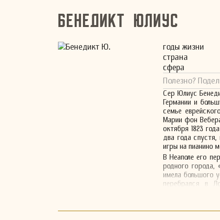
Бенедикт Юлиус
годы жизни
страна
сфера
Полезно? Подел
Сер Юлиус Бенеди
Германии и боль
семье еврейског
Марии фон Вебера
октября 1823 года
два года спустя,
игры на пианино 
В Неаполе его пер
родного города, 
имела большого ус
перебрался в Л
дирижировать оп
anno ed un giorno
В 1838 году он с