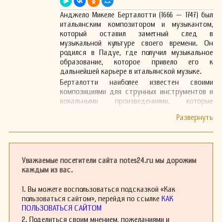
Анджело Микеле Берталотти (1666 — 1747) был
итальянским композитором и музыкантом,
который оставил заметный след в
музыкальной культуре своего времени. Он
родился в Падуе, где получил музыкальное
образование, которое привело его к
дальнейшей карьере в итальянской музыке.
Берталотти наиболее известен своими
композициями для струнных инструментов и
вокальными произведениями, которые
отражают влияние бароккового стиля. В его
музыке можно заметить как традиционные
элементы, так и новаторские подходы к
гармонии и мелодии, что делает его работы
интересными для исследователей и
исполнителей.
Уважаемые посетители сайта notes24.ru мы дорожим
В 1710 году Берталотти стал музыкантом при
каждым из вас.
дворе в Венеции, где его творчество получило
широкой признание. Период работы в Венгрии
1. Вы можете воспользоваться подсказкой «Как
также оказал значительное влияние на его
пользоваться сайтом», перейдя по ссылке
КАК
стиль, так как он взаимодействовал с
ПОЛЬЗОВАТЬСЯ САЙТОМ
местными музыкантами и впитывал различные
2. Поделиться своим мнением, пожеланиями и