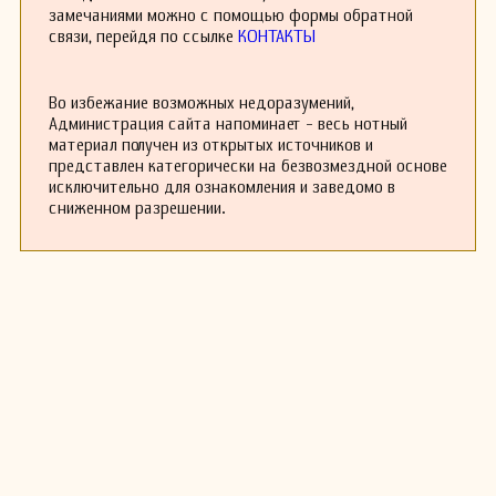
музыкальные традиции.
замечаниями можно с помощью формы обратной
Берталотти также занимался написанием
связи, перейдя по ссылке
КОНТАКТЫ
музыкальных пьес и опер, содержащих
драматические элементы, что было
характерно для бароккового театра. Его
Во избежание возможных недоразумений,
творчество содержит множество камерных
Администрация сайта напоминает - весь нотный
произведений, которые до сих пор
материал получен из открытых источников и
исполняются на концертах и фестивалях
представлен категорически на безвозмездной основе
классической музыки.
исключительно для ознакомления и заведомо в
Несмотря на то что о его жизни известно
сниженном разрешении.
сравнительно немного, Анджело Микеле
Берталотти остается важной фигурой в
истории итальянской музыки, и его
произведения продолжают вдохновлять
музыкантов и любителей классической
музыки.