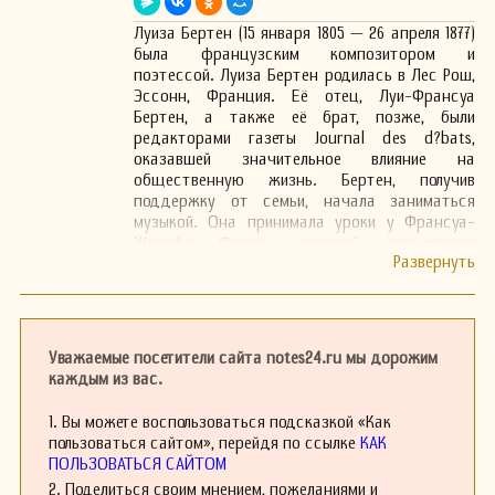
Луиза Бертен (15 января 1805 — 26 апреля 1877)
была французским композитором и
поэтессой. Луиза Бертен родилась в Лес Рош,
Эссонн, Франция. Её отец, Луи-Франсуа
Бертен, а также её брат, позже, были
редакторами газеты Journal des d?bats,
оказавшей значительное влияние на
общественную жизнь. Бертен, получив
поддержку от семьи, начала заниматься
музыкой. Она принимала уроки у Франсуа-
Жозефа Фетиса, который организовал
частное исполнение её первой оперы «Гай
Мэннеринг» в 1825 году. Эта опера, никогда не
поставленная официально, была основана на
одноимённой книге сэра Уолтера Скотта.
Спустя два года, в Опера-комик, была
Уважаемые посетители сайта notes24.ru мы дорожим
поставлена вторая опера Бертен под
каждым из вас.
названием «Волк-оборотень».
В 21 год Луиза начала работать над оперой
1. Вы можете воспользоваться подсказкой «Как
семисерии «Фауст» по собственному либретто
пользоваться сайтом», перейдя по ссылке
КАК
на итальянском языке, основанной на
ПОЛЬЗОВАТЬСЯ САЙТОМ
«Фаусте» Гёте, идея которой «почти
2. Поделиться своим мнением, пожеланиями и