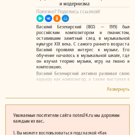
и модернизма
Полезно? Поделись ссылкой!
Василий Безекирский (1835 — 1919) был
российским композитором и пианистом,
оставившим заметный след в музыкальной
культуре XIX века. С самого раннего возраста
Василий проявлял интерес к музыке. Его
обучение началось в музыкальной школе, где
он изучал теорию музыки, игру на пиано и
композицию.
Василий Безекирский активно развивал свою
карьеру как композитор, а также выступал в
качестве концертного пианиста. Его музыка
отличалась мелодичностью и
гармоничностью, что привлекало внимание
публики и критиков. Безекирский не
ограничивался одним жанром; в его
творчестве можно найти как камерную, так и
Уважаемые посетители сайта notes24.ru мы дорожим
симфоническую музыку, а также произведения
каждым из вас.
для соло и ансамблей.
Влияние великих русских композиторов, таких
1. Вы можете воспользоваться подсказкой «Как