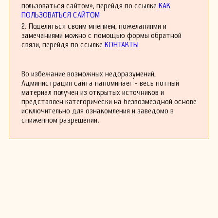
как Пётр Ильи?ч Чайко?вский и Михаил
пользоваться сайтом», перейдя по ссылке
КАК
Иванович Глинка, ощущается в произведениях
ПОЛЬЗОВАТЬСЯ САЙТОМ
Безеки?рского. Эти композиторы вдохновляли
2. Поделиться своим мнением, пожеланиями и
его на создание уникальных музыкальных
замечаниями можно с помощью формы обратной
форм, которые впоследствии стали
связи, перейдя по ссылке
КОНТАКТЫ
популярными в его собственных работах. Его
музыкальный язык сочетал элементы народной
и классической музыки, что делало его стиль
Во избежание возможных недоразумений,
особенно выразительным.
Администрация сайта напоминает - весь нотный
Василий Безекирский также занимался
материал получен из открытых источников и
педагогической деятельностью, обучая
представлен категорически на безвозмездной основе
молодых музыкантов. Он был известным
исключительно для ознакомления и заведомо в
преподавателем в нескольких музыкальных
сниженном разрешении.
учебных заведениях, где делился своими
знаниями и опытом с учениками. Наследие
Безеки?рского продолжает жить в работах его
учеников и в произведениях, которые он
оставил после себя.
К сожалению, большая часть его
произведений по сей день остаётся
малоизвестной. Однако, интерес к его музыке
постепенно возрастает, и в последние годы
были предприняты усилия по её возрождению