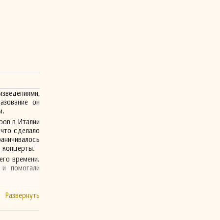
изведениями,
азование он
и.
ров в Италии
 что сделало
раничивалось
е концерты.
его времени.
 и помогали
рудностями,
е продолжает
т привлекать