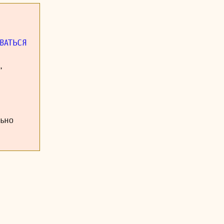
дохновлять и
х театрах, а
музыкальную
ВАТЬСЯ
,
льно