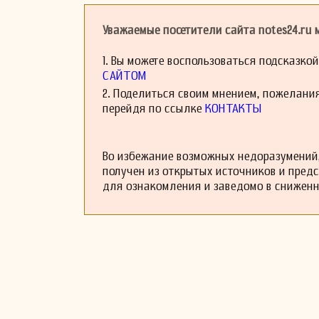
Винченцо Билли 
удивлять слушате
Уважаемые посетители сайта notes24.ru
его музыкальный
традицию.
1. Вы можете воспользоваться подсказко
САЙТОМ
2. Поделиться своим мнением, пожелани
перейдя по ссылке
КОНТАКТЫ
Во избежание возможных недоразумений,
получен из открытых источников и пред
для ознакомления и заведомо в снижен