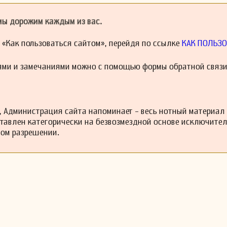
оставил после себя значительное наследие, которое продолжает в
лей. Его произведения часто исполняются на концертах и в оперны
 мы дорожим каждым из вас.
 стиль по-прежнему считается важным вкладом в итальянскую 
й «Как пользоваться сайтом», перейдя по ссылке
КАК ПОЛЬЗО
ями и замечаниями можно с помощью формы обратной связи
 Администрация сайта напоминает - весь нотный материал
ставлен категорически на безвозмездной основе исключите
ном разрешении.