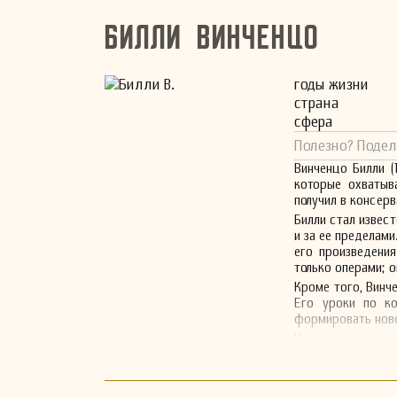
Билли Винченцо
годы жизни
страна
сфера
Полезно? Подел
Винченцо Билли (
которые охватыв
получил в консерв
Билли стал извес
и за ее пределам
его произведения
только операми; 
Кроме того, Винч
Его уроки по ко
формировать ново
Несмотря на ег
вызванными полит
жить в репертуа
внимание музыкал