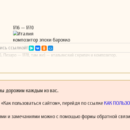
1716 — 1770
Италия
композитор эпохи барокко
ись ссылкой!
16, Пезаро — 1770, там же) — итальянский скрипач и композитор.
 мы дорожим каждым из вас.
й «Как пользоваться сайтом», перейдя по ссылке
КАК ПОЛЬЗО
ями и замечаниями можно с помощью формы обратной связи