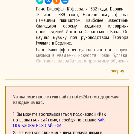
Ганс Бишофф (17 февраля 1852 года, Берлин —
12 июня 1889 года, Нидершёнхаузен) был
немецким пианистом, наиболее известным
благодаря своему изданию клавирных
произведений Иоганна Себастьяна Баха. Он
изучал музыку под руководством Теодора
Куллака в Берлине.
Ганс Бишофф преподавал пиано и теорию
музыки в Академии искусств Новай Куллака.
Он также разрабатывал программу обучения
в Консерватории Штерна. Бишофф активно
выступал как концертный пианист, получая
признание за свои интерпретации.
Кроме того, он занимался редактированием
произведений Баха и пересматривал книгу
своего учителя о игре на пиано. Эта книга
Уважаемые посетители сайта notes24.ru мы дорожим
несколько раз переиздавалась в Германии и
каждым из вас.
была переведена на английский язык для
публикации в Соединенных Штатах, что
1. Вы можете воспользоваться подсказкой «Как
способствовало её популяризации.
пользоваться сайтом», перейдя по ссылке
КАК
ПОЛЬЗОВАТЬСЯ САЙТОМ
2. Поделиться своим мнением, пожеланиями и