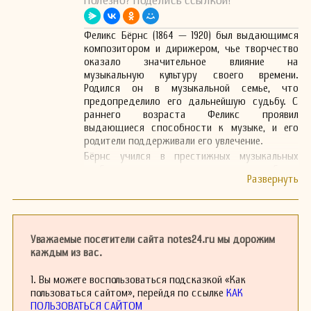
Полезно? Поделись ссылкой!
Феликс Бёрнс (1864 — 1920) был выдающимся
композитором и дирижером, чье творчество
оказало значительное влияние на
музыкальную культуру своего времени.
Родился он в музыкальной семье, что
предопределило его дальнейшую судьбу. С
раннего возраста Феликс проявил
выдающиеся способности к музыке, и его
родители поддерживали его увлечение.
Бёрнс учился в престижных музыкальных
учебных заведениях, где получил глубокие
знания в теории музыки и композиции. Он
активно изучал произведения классических
мастеров, таких как Иоганн Себастьян Бах и
Людвиг ван Бетховен, что отразилось в его
собственных композициях.
Уважаемые посетители сайта notes24.ru мы дорожим
Одним из ключевых этапов его карьеры стало
каждым из вас.
сотрудничество с различными оркестрами и
музыкальными коллективами. Феликс был
1. Вы можете воспользоваться подсказкой «Как
известен как талантливый дирижер, и его
пользоваться сайтом», перейдя по ссылке
КАК
интерпретации классических произведений
ПОЛЬЗОВАТЬСЯ САЙТОМ