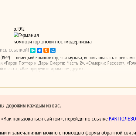
р.1972
Германия
композитор эпохи постмодернизма
ись ссылкой!
(1972) — немецкий композитор, чья музыка, использовалась в рекламн
ак «Гарри Поттер и Дары Смерти: Часть 2», «Сумерки: Рассвет», «Гол
й класс», «Как приручить дракона» других.
 мы дорожим каждым из вас.
й «Как пользоваться сайтом», перейдя по ссылке
КАК ПОЛЬЗО
ями и замечаниями можно с помощью формы обратной связи