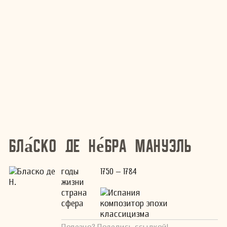
Бла́ско де Не́бра Мануэль
годы
1750 – 1784
жизни
страна
Испания
сфера
композитор эпохи
классицизма