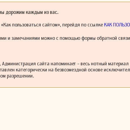
йхмана была омрачена трудностями и борьбой за признание. Несмотря
усству, он сталкивался с финансами и отсутствием поддержки
 мы дорожим каждым из вас.
сы. Его жизнь оборвалась слишком рано, оставив за собой лишь н
ь его вклад в русскую музыку.
й «Как пользоваться сайтом», перейдя по ссылке
КАК ПОЛЬЗО
 музыкальное сообщество Санкт-Петербурга ощутило его утрату, о
 остались в тени. В последние годы внимание к его работе начало ра
ледователи пытаются восстановить его наследие, чтобы дать б
ями и замечаниями можно с помощью формы обратной связи
влиянии Блейхмана на русскую музыкальную сцену начала XX века.
лиус Блейхман остается важной фигурой в истории русской музыки.
ь известные, внушают уважение и продолжают вдохновлять м
стремящихся к более глубокому пониманию культурного контекста его
 Администрация сайта напоминает - весь нотный материал
ставлен категорически на безвозмездной основе исключите
ном разрешении.