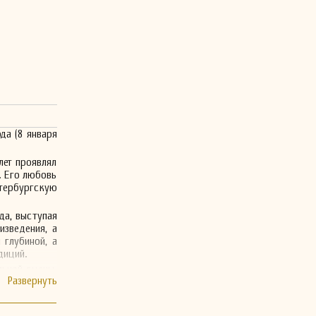
да (8 января
лет проявлял
. Его любовь
етербургскую
да, выступая
изведения, а
 глубиной, а
диций.
льной сцены.
и, камерную
ой, и только