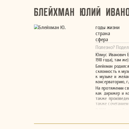
Блейхман Юлий Иван
годы жизни
страна
сфера
Полезно? Подел
Юлиус Иванович Б
1910 года), там ж
Блейхман родился
склонность к муз
к музыке и жела
консерваторию, г
На протяжении св
как дирижер и ко
также произведен
также сочетанием
В 1900-х годах Б
Его композиторс
музыку и оперы. 
небольшая часть е