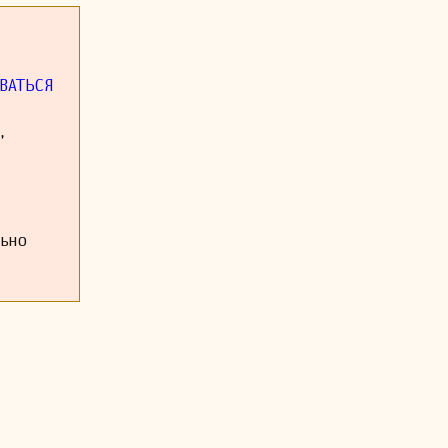
 на талант и
 со стороны
амеки на то,
ВАТЬСЯ
днако многие
сширяться, и
олее четкое
,
 Его работы,
узыкантов и
 времени.
льно