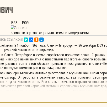
ович
1868 – 1909
Россия
композитор эпохи романтизма и модернизма
ись ссылкой!
лейхман (24 ноября 1868 года, Санкт-Петербург — 26 декабря 1909 го
е) — русский композитор и дирижер.
 в Санкт-Петербурге в семье еврейского происхождения. С ранних 
ыке и вскоре начал занятия с известными педагогами своего времени
ние развиваться в этой области привели к поступлению в Санкт-П
де он изучал композицию и дирижирование.
оей карьеры Блейхман активно участвовал в музыкальной жизни горо
мпозитор. Он работал в различных театрах, где исполнял свои про
ия других композиторов. Его стиль отличался выразительностью и
 элементов русской народной музыки и европейских музыкальных тра
лейхман стал одним из заметных деятелей Санкт-Петербургской музыка
кая деятельность охватывала различные жанры, включая симфони
Однако, к сожалению, большая часть его работ осталась неизданн
го наследия была записана и исполнена.