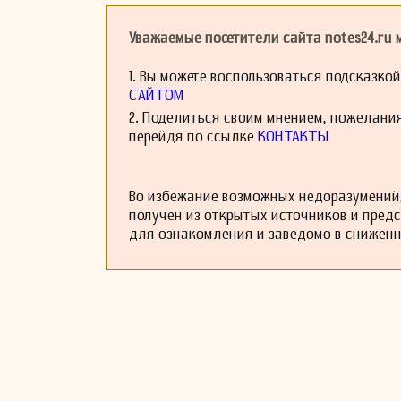
Личная жизнь Бле
преданность иск
Уважаемые посетители сайта notes24.ru
музыкальной прес
каким мог бы стат
1. Вы можете воспользоваться подсказко
После его смерти
его произведения
САЙТОМ
современные исс
2. Поделиться своим мнением, пожелани
представление о 
перейдя по ссылке
КОНТАКТЫ
Таким образом, Ю
хотя и не стол
исследователей, 
Во избежание возможных недоразумений,
получен из открытых источников и пред
для ознакомления и заведомо в снижен