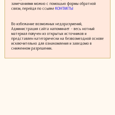
верующих. Они отличались простотой и
замечаниями можно с помощью формы обратной
глубокой духовностью, что сделало их
связи, перейдя по ссылке
КОНТАКТЫ
любимыми в разных протестантских
конфессиях.
К сожалению, жизнь Филипа Поля Блисса
Во избежание возможных недоразумений,
трагически оборвалась в результате крушения
Администрация сайта напоминает - весь нотный
поезда в 1876 году, когда он возвращался с
материал получен из открытых источников и
евангелистской миссии. Несмотря на это, его
представлен категорически на безвозмездной основе
музыкальное наследие продолжает жить и
исключительно для ознакомления и заведомо в
сегодня, и многие его гимны продолжают
сниженном разрешении.
исполняться по всему миру.
Филипп Пол Блисс оставил неизгладимый след
в христианской музыке, и его работы по-
прежнему вдохновляют композиторов и
исполнителей на создание новых
произведений, которые проникают в сердца
слушателей.