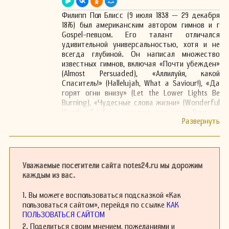
Филипп Пол Блисс (9 июля 1838 — 29 декабря
1876) был американским автором гимнов и г
Gospel-певцом. Его талант отличался
удивительной универсальностью, хотя и не
всегда глубиной. Он написал множество
известных гимнов, включая «Почти убежден»
(Almost Persuaded), «Аллилуйя, какой
Спаситель!» (Hallelujah, What a Saviour!), «Да
горят огни внизу» (Let the Lower Lights Be
Burning), «Чудесные слова жизни» (Wonderful
Words of Life) и мелодию для гимна Горацио
Спафорда «Со моей душой все хорошо» (It Is
Well with My Soul).
Родился в бедной семье и с юных лет
интересовался музыкой. В 1861 году он начал
свою карьеру как певец и композитор, быстро
Уважаемые посетители сайта notes24.ru мы дорожим
завоевав популярность в христианских кругах.
каждым из вас.
Блисс стал известен своими душевными и
трогательными композициями, которые часто
1. Вы можете воспользоваться подсказкой «Как
исполнялись на евангелистских собрании.
пользоваться сайтом», перейдя по ссылке
КАК
Его наибольшую известность принесли именно
ПОЛЬЗОВАТЬСЯ САЙТОМ
гимны, которые находили отклик у множества
2. Поделиться своим мнением, пожеланиями и