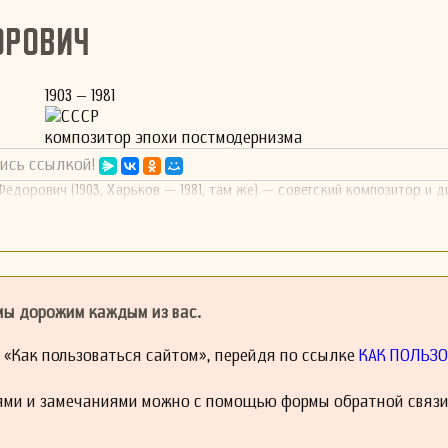
орович
1903 – 1981
СССР
композитор эпохи постмодернизма
ись ссылкой!
ёдорович (1903, Харьков — 1981, там же) — советский композитор и 
 мы дорожим каждым из вас.
й «Как пользоваться сайтом», перейдя по ссылке
КАК ПОЛЬЗО
ями и замечаниями можно с помощью формы обратной связи