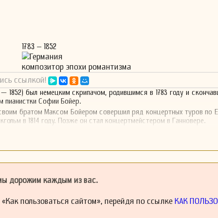
1783 – 1852
Германия
композитор эпохи романтизма
ись ссылкой!
3 — 1852) был немецким скрипачом, родившимся в 1783 году и скончав
ом пианистки Софии Бойер.
своим братом Максом Бойером совершил ряд концертных туров по Е
кгольм в 1814 году. Позже он стал концертмейстером в Ганновере.
 мы дорожим каждым из вас.
й «Как пользоваться сайтом», перейдя по ссылке
КАК ПОЛЬЗО