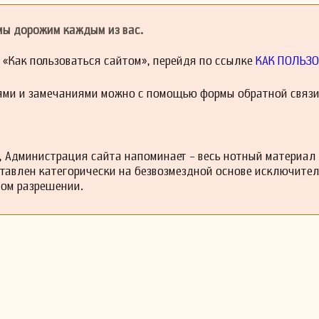
щался к популярным жанрам, создавая музыку для музыкальных шоу
 объединять различные стили сделала его важной фигурой в а
 мы дорожим каждым из вас.
туре середины XX века.
воей жизни Р. Фишер Бойс продолжал активно писать музыку и п
й «Как пользоваться сайтом», перейдя по ссылке
КАК ПОЛЬЗО
знания и опыт молодым музыкантам. Он скончался в 1968 году, и 
ь в произведениях, которые вдохновляют новые поколения ком
ями и замечаниями можно с помощью формы обратной связи
 Администрация сайта напоминает - весь нотный материал
ставлен категорически на безвозмездной основе исключите
ном разрешении.