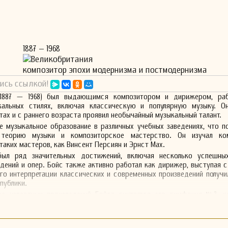
1887 – 1968
Великобритания
композитор эпохи модернизма и постмодернизма
ись ссылкой!
(1887 — 1968) был выдающимся композитором и дирижером, р
кальных стилях, включая классическую и популярную музыку. О
ах и с раннего возраста проявил необычайный музыкальный талант.
е музыкальное образование в различных учебных заведениях, что п
 теорию музыки и композиторское мастерство. Он изучал ко
таких мастеров, как Винсент Персиян и Эрнст Мах.
был ряд значительных достижений, включая несколько успешны
дений и опер. Бойс также активно работал как дирижер, выступая 
Его интерпретации классических и современных произведений получи
публики.
ее известных произведений Бойса считается его симфония №3, к
году и получила премию Грэмми за лучшее классическое исполнение
 яркими мелодиями и сложной гармонией, отражающей его глубоко
ка.