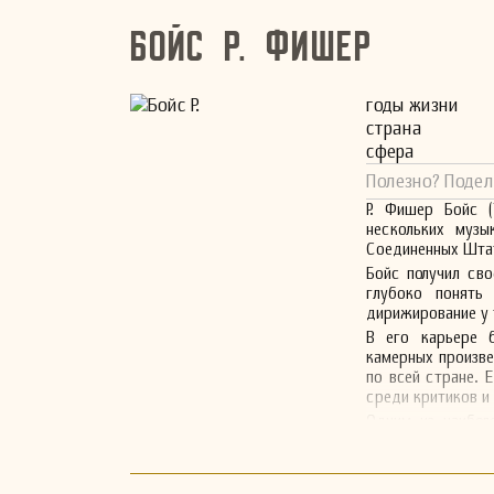
Бойс Р. Фишер
годы жизни
страна
сфера
Полезно? Подел
Р. Фишер Бойс 
нескольких музы
Соединенных Штат
Бойс получил сво
глубоко понять
дирижирование у 
В его карьере 
камерных произве
по всей стране. 
среди критиков и 
Одним из наибол
написана в 1945 
характеризуется
музыкального язы