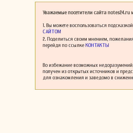
Бойс также обра
Его способность
Уважаемые посетители сайта notes24.ru
музыкальной куль
На протяжении с
1. Вы можете воспользоваться подсказко
передавая свои 
продолжает жит
САЙТОМ
исполнителей.
2. Поделиться своим мнением, пожелани
перейдя по ссылке
КОНТАКТЫ
Во избежание возможных недоразумений,
получен из открытых источников и пред
для ознакомления и заведомо в снижен