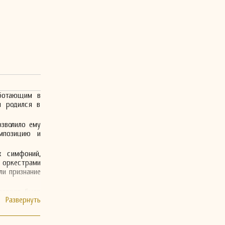
аботающим в
н родился в
озволило ему
мпозицию и
х симфоний,
с оркестрами
ли признание
оторая была
. Эта работа
е понимание