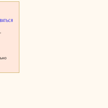
 и мюзиклов.
мериканской
реподавать,
ВАТЬСЯ
его наследие
позиторов и
,
льно