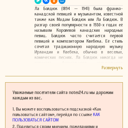
Ла Болдюк (1894 — 1941) была франко-
канадской певицей и музыкантом, известной
также как Мадам Болдюк или Ла Болдюк. В
разгар своей популярности в 1930-х годах её
называли Королевой канадских народных
певиц. Болдюк часто считается первой
певицей и композитором Квебека. Её стиль
сочетал традиционную народную музыку
Ирландии и Квебека, обычно в веселых,
комических песнях. Ла Болдюк никогда не
получала формального музыкального
образования и развила свой стиль под
влиянием обучения отца и музыкальных
традиций ирландского народного творчества
и квебекских народных мелодий.
Её песни были обычно радостными и
Уважаемые посетители сайта notes24.ru мы дорожим
комичными, с живыми ритмами. Она часто
каждым из вас.
использовала уже существующие мелодии
народных песен или танцев, комбинируя их с
1. Вы можете воспользоваться подсказкой «Как
собственными текстами. Например, она
пользоваться сайтом», перейдя по ссылке
КАК
написала песню «Les Cinq Jumelles» о сетнелок
ПОЛЬЗОВАТЬСЯ САЙТОМ
Дионн и положила её на мелодию «Little Brown
2. Поделиться своим мнением, пожеланиями и