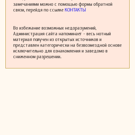
Jug». В других случаях она использовала
замечаниями можно с помощью формы обратной
популярные современные американские песни.
связи, перейдя по ссылке
КОНТАКТЫ
Одной из техник, часто применяемых Болдюк,
является перечислительная песня, в которой
перечисляются какие-либо предметы, такие
Во избежание возможных недоразумений,
как еда или задания. Эта техника была
Администрация сайта напоминает - весь нотный
традиционной в франко-канадских народных
материал получен из открытых источников и
песнях и имеет корни в подобных французских
представлен категорически на безвозмездной основе
традициях. Болдюк также использовала
исключительно для ознакомления и заведомо в
традиционный стиль французской народной
сниженном разрешении.
песни, называемый диалоговой песней, обычно
дуэтом с мужчиной, где песня представляет
собой разговор или спор между мужчиной и
женщиной. Одна из таких песен —
«Mademoiselle, dites-moi donc», которую она
записала с Овила Легарэ, где они комично
флиртуют друг с другом.
Её музыка полагалась в значительной степени
на гармошку и скрипку — традиционные
инструменты для народных танцев в Квебеке.
Её стиль пения также отличался носовым
тембром, а интонация была расслабленной,
что также характерно для традиционного
звучания. Её исполнение часто включало