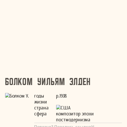
Болком Уильям Элден
годы
р.1938
жизни
страна
США
сфера
композитор эпохи
постмодернизма