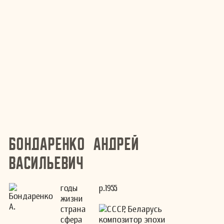
Бондаренко Андрей
Васильевич
годы
р.1955
жизни
страна
СССР, Беларусь
сфера
композитор эпохи