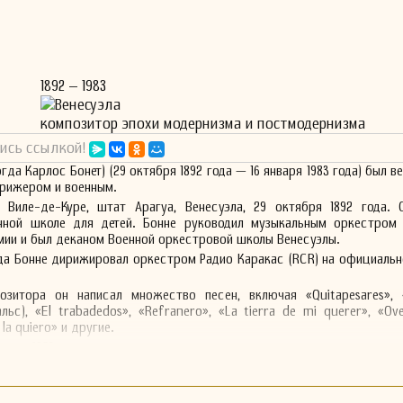
1892 – 1983
Венесуэла
композитор эпохи модернизма и постмодернизма
ись ссылкой!
гда Карлос Бонет) (29 октября 1892 года — 16 января 1983 года) был 
ирижером и военным.
 Виле-де-Куре, штат Арагуа, Венесуэла, 29 октября 1892 года. 
нной школе для детей. Бонне руководил музыкальным оркестром 
мии и был деканом Военной оркестровой школы Венесуэлы.
ода Бонне дирижировал оркестром Радио Каракас (RCR) на официаль
озитора он написал множество песен, включая «Quitapesares», «
льс), «El trabadedos», «Refranero», «La tierra de mi querer», «Ove
la quiero» и другие.
нваря 1983 года.