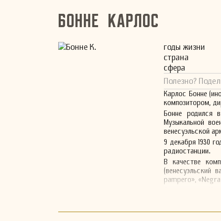
Бонне Карлос
годы жизни
страна
сфера
Полезно? Подел
Карлос Бонне (ино
композитором, д
Бонне родился в
Музыкальной вое
венесуэльской ар
9 декабря 1930 г
радиостанции.
В качестве комп
(венесуэльский ва
pampero», «Negra 
Он скончался 16 я