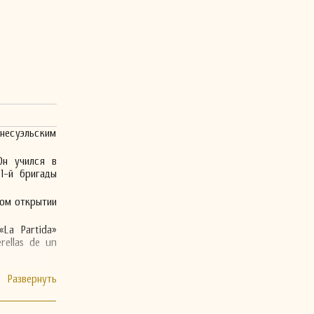
венесуэльским
Он учился в
1-й бригады
ном открытии
La Partida»
rellas de un