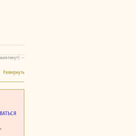
ннектикут) —
ВАТЬСЯ
,