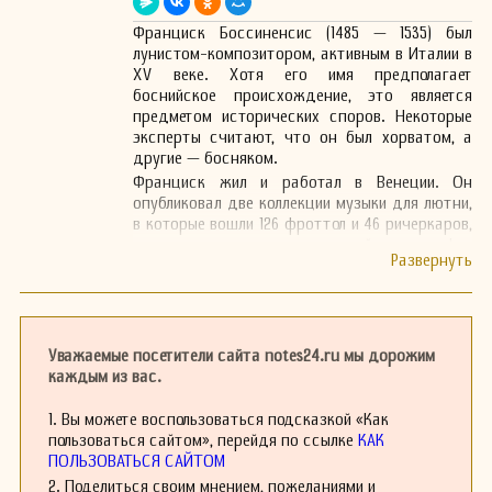
Франциск Боссиненсис (1485 — 1535) был
лунистом-композитором, активным в Италии в
XV веке. Хотя его имя предполагает
боснийское происхождение, это является
предметом исторических споров. Некоторые
эксперты считают, что он был хорватом, а
другие — босняком.
Франциск жил и работал в Венеции. Он
опубликовал две коллекции музыки для лютни,
в которые вошли 126 фроттол и 46 ричеркаров,
напечатанных в венецианской типографии
Оттавино Петруччи.
Уважаемые посетители сайта notes24.ru мы дорожим
каждым из вас.
1. Вы можете воспользоваться подсказкой «Как
пользоваться сайтом», перейдя по ссылке
КАК
ПОЛЬЗОВАТЬСЯ САЙТОМ
2. Поделиться своим мнением, пожеланиями и