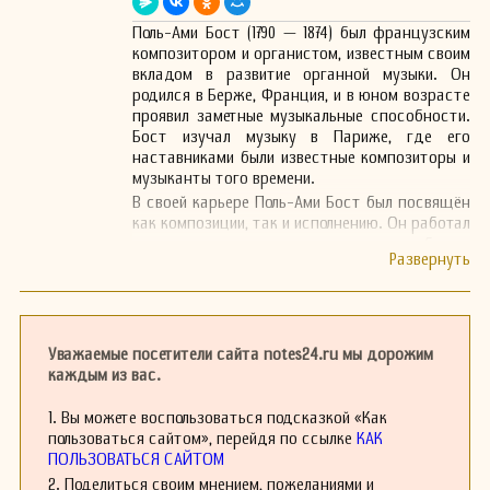
Поль-Ами Бост (1790 — 1874) был французским
композитором и органистом, известным своим
вкладом в развитие органной музыки. Он
родился в Берже, Франция, и в юном возрасте
проявил заметные музыкальные способности.
Бост изучал музыку в Париже, где его
наставниками были известные композиторы и
музыканты того времени.
В своей карьере Поль-Ами Бост был посвящён
как композиции, так и исполнению. Он работал
органистом в нескольких церквях и соборах,
что способствовало его глубокой связи с
церковной музыкой. Бост создавал органные
произведения, которые отличались
выразительностью и техническим
мастерством. Его музыка зачастую
Уважаемые посетители сайта notes24.ru мы дорожим
выполнялась во время богослужений и на
каждым из вас.
концертах, где высоко ценились его
оригинальные аранжировки и импровизации.
1. Вы можете воспользоваться подсказкой «Как
Бост также работал над созданием учебных
пользоваться сайтом», перейдя по ссылке
КАК
программ для будущих музыкантов и
ПОЛЬЗОВАТЬСЯ САЙТОМ
композиторов. Его педагогическая
2. Поделиться своим мнением, пожеланиями и