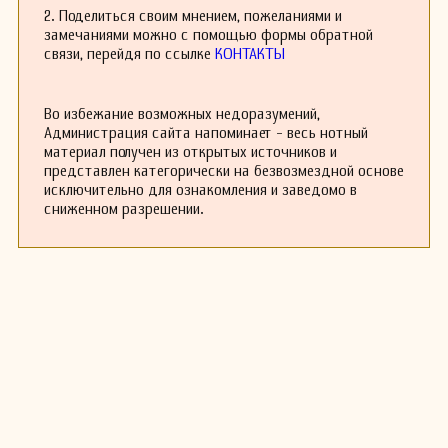
и не была принята широкой аудиторией. После
2. Поделиться своим мнением, пожеланиями и
длительной карьеры, охватывающей
замечаниями можно с помощью формы обратной
множество музыкальных жанров, он
связи, перейдя по ссылке
КОНТАКТЫ
скончался в Нью-Йорке.
Во избежание возможных недоразумений,
Администрация сайта напоминает - весь нотный
материал получен из открытых источников и
представлен категорически на безвозмездной основе
исключительно для ознакомления и заведомо в
сниженном разрешении.