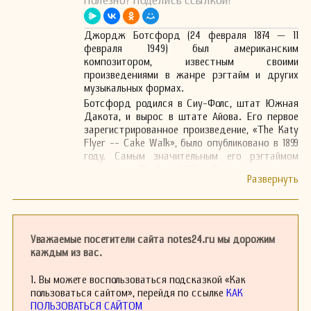
Полезно? Поделись ссылкой!
Джордж Ботсфорд (24 февраля 1874 — 11
февраля 1949) был американским
композитором, известным своими
произведениями в жанре рэгтайм и других
музыкальных формах.
Ботсфорд родился в Сиу-Фолс, штат Южная
Дакота, и вырос в штате Айова. Его первое
зарегистрированное произведение, «The Katy
Flyer -- Cake Walk», было опубликовано в 1899
году. Самым значительным его рэгтаймом
считается «Black and White Rag», выпущенный
в 1908 году. Среди остальных композиций
Ботсфорда можно выделить «Grizzly Bear
Rag», «Chatterbox Rag», «Pianophiends Rag»,
«Texas Steer», «Boomerang Rag» и «Sailing
Down the Chesapeake Bay».
Уважаемые посетители сайта notes24.ru мы дорожим
Позже Ботсфорд переехал в Нью-Йорк и стал
каждым из вас.
композитором на Тин Пэн Эли. В 1914 — 1915
годах он экспериментировал с «мини-оперой»,
1. Вы можете воспользоваться подсказкой «Как
предназначенной для исполнения тремя или
пользоваться сайтом», перейдя по ссылке
КАК
четырьмя исполнителями, однако эта идея так
ПОЛЬЗОВАТЬСЯ САЙТОМ