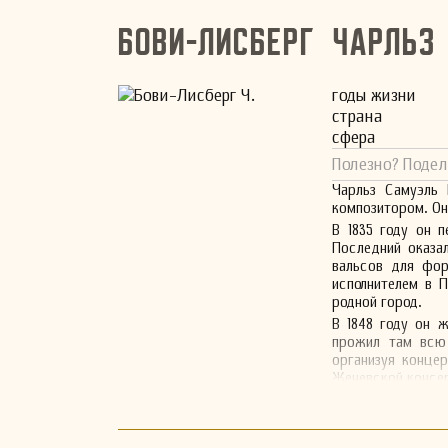
Бови-Лисберг Чарльз
годы жизни
страна
сфера
Полезно? Подел
Чарльз Самуэль 
композитором. Он
В 1835 году он 
Последний оказа
вальсов для фор
исполнителем в 
родной город.
В 1848 году он 
прожил там всю 
организуя концер
Женевской консе
Бови-Лисберг на
фортепиано, кото
сегодня практичес