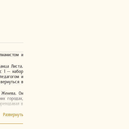
пианистом и
анца Листа.
с 1 — набор
педагогом и
вернуться в
 Женева. Он
их городах,
преподавал в
е пьесы для
 времени, но
y-Lysberg.