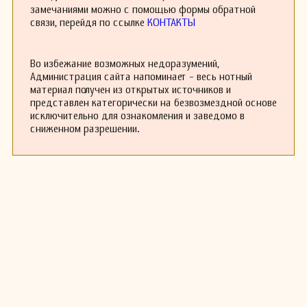
как «тот знаменитый органист с бархатными
замечаниями можно с помощью формы обратной
пальцами» (Дж. Батчелер, «Шаблон
связи, перейдя по ссылке
КОНТАКТЫ
Девственницы», 1661) и «превосходный
музыкант» (Вуд). Он был одним из лучших
английских композиторов для клавесина того
Во избежание возможных недоразумений,
времени и оказал значительное влияние на
Администрация сайта напоминает - весь нотный
последующих композиторов. Его сюиты
материал получен из открытых источников и
являются одними из самых ранних
представлен категорически на безвозмездной основе
сохранившихся английских примеров с
исключительно для ознакомления и заведомо в
четырьмя частями.
сниженном разрешении.