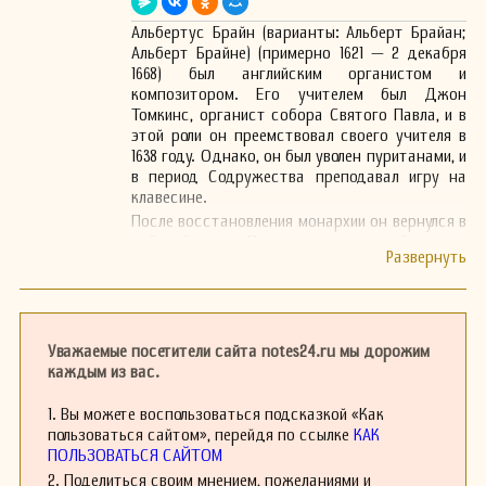
Альбертус Брайн (варианты: Альберт Брайан;
Альберт Брайне) (примерно 1621 — 2 декабря
1668) был английским органистом и
композитором. Его учителем был Джон
Томкинс, органист собора Святого Павла, и в
этой роли он преемствовал своего учителя в
1638 году. Однако, он был уволен пуританами, и
в период Содружества преподавал игру на
клавесине.
После восстановления монархии он вернулся в
собор Святого Павла, но его просьба стать
органистом Королевской капеллы в Уайтхолле
не была удовлетворена. После Великого
пожара в Лондоне он занял пост в
Вестминстерском аббатстве и был заменен
Джоном Блоу после своей смерти в 1668 году.
Уважаемые посетители сайта notes24.ru мы дорожим
Он продолжал получать зарплату от собора
каждым из вас.
Святого Павла до самой смерти. Согласно
данным Энтони Вуда, он был похоронен в
1. Вы можете воспользоваться подсказкой «Как
клуатре Вестминстерского аббатства, однако
пользоваться сайтом», перейдя по ссылке
КАК
его могила до сих пор не найдена.
ПОЛЬЗОВАТЬСЯ САЙТОМ
В свое время Брайн пользовался уважением
2. Поделиться своим мнением, пожеланиями и