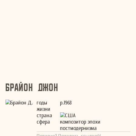
Брайон Джон
годы
р.1963
жизни
страна
США
сфера
композитор эпохи
постмодернизма