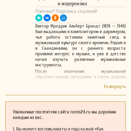
и модернизма
Полезно? Поделись ссылкой!
Виктор Фредрик Альберт Брандт (1878 — 1940)
был выдающимся композитором и дирижером,
чья работа оставила заметный след в
музыкальной культуре своего времени. Родился
в Скандинавии, он с раннего возраста
проявлял интерес к музыке, и уже в детстве
начал изучать различные музыкальные
инструменты.
После окончания музыкальной
образовательной программы в своем родном
городе, Брандт продолжил обучение в
ведущих музыкальных консерваториях
Европы. Его талант быстро привлек внимание
исполнителей и критиков, и вскоре он начал
писать свои первые произведения, которые
были исполнены на местных концертах.
Уважаемые посетители сайта notes24.ru мы дорожим
Виктор Брандт стал известен благодаря
каждым из вас.
своим симфониям и камерным произведениям,
которые сочетали в себе элементы
1. Вы можете воспользоваться подсказкой «Как