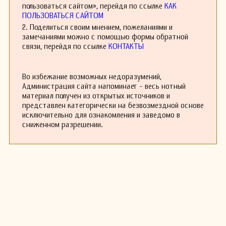
романтической и поздней романтической
пользоваться сайтом», перейдя по ссылке
КАК
музыки. Он использовал богатую гармонию и
ПОЛЬЗОВАТЬСЯ САЙТОМ
сложные оркестровые звучания, что сделало
2. Поделиться своим мнением, пожеланиями и
его музыкальный язык уникальным и
замечаниями можно с помощью формы обратной
узнаваемым. Его работы были отмечены
связи, перейдя по ссылке
КОНТАКТЫ
множеством музыкальных наград и премий,
что способствовало его международному
признанию.
Во избежание возможных недоразумений,
В 1930-х годах Брандт начал активно
Администрация сайта напоминает - весь нотный
выступать как дирижер, и его гастроли
материал получен из открытых источников и
охватывали всю Европу. Он сотрудничал с
представлен категорически на безвозмездной основе
множеством известных оркестров и часто
исключительно для ознакомления и заведомо в
дирижировал собственными произведениями.
сниженном разрешении.
Его мастерство и глубокое понимание музыки
позволяли ему создавать волнующие и
запоминающиеся исполнения.
Несмотря на творческие успехи, жизнь
Брандта была омрачена историческими
катаклизмами, происходившими в Европе в
1930-х и 1940-х годах. С приходом Второй
мировой войны его жизнь и карьера оказались
под угрозой. В 1940 году он трагически ушел
из жизни, оставив после себя множество