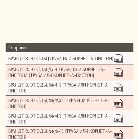
незавершенных работ и неизданных
музыкальных произведений.
Сегодня Виктор Фредрик Альберт Брандт
остается малознакомым среди широкой
публики, однако его вклад в музыку высоко
ценится среди специалистов и музыкантов.
Его творчество продолжает исследоваться и
исполняться, внося свой вклад в возрождение
Сборники
интереса к композиторам, забытым в суровые
времена истории.
БРАНДТ В. ЭТЮДЫ (ТРУБА ИЛИ КОРНЕТ-А-ПИСТОН)
БРАНДТ В. ЭТЮДЫ ДЛЯ ТРУБЫ ИЛИ КОРНЕТ-А-
ПИСТОНА (ТРУБА ИЛИ КОРНЕТ-А-ПИСТОН)
БРАНДТ В. ЭТЮДЫ, №№1-5 (ТРУБА ИЛИ КОРНЕТ-А-
ПИСТОН)
БРАНДТ В. ЭТЮДЫ, №№2,3 (ТРУБА ИЛИ КОРНЕТ-А-
ПИСТОН)
БРАНДТ В. ЭТЮДЫ, №№4,5 (ТРУБА ИЛИ КОРНЕТ-А-
ПИСТОН)
БРАНДТ В. ЭТЮДЫ, №№6-10 (ТРУБА ИЛИ КОРНЕТ-А-
ПИСТОН)