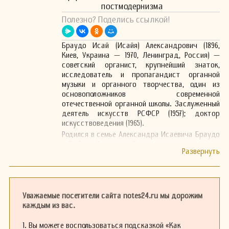
постмодернизма
Полезно? Поделись ссылкой!
Браудо Исай (Исайя) Александрович (1896,
Киев, Украина — 1970, Ленинград, Россия) —
советский органист, крупнейший знаток,
исследователь и пропагандист органной
музыки и органного творчества, один из
основоположников современной
отечественной органной школы. Заслуженный
деятель искусств РСФСР (1957); доктор
искусствоведения (1965).
Родился в семье Александра Исаевича Браудо
и Любови Ильиничны Гаркави.
Обучался сначала в Петроградской
консерватории по классу органа у Якова
Гандшина (Жак Самуэль Хандшин, Яков
Яковлевич Гандшин — российско-
швейцарский органист и музыковед), затем по
Уважаемые посетители сайта notes24.ru мы дорожим
курсу фортепиано — у Александра
каждым из вас.
Гольденвейзера (одновременно изучал
медицину в Московском университете) в
1. Вы можете воспользоваться подсказкой «Как