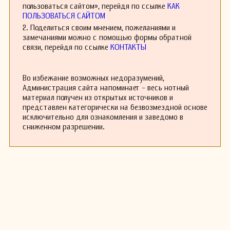
Московской консерватории.
пользоваться сайтом», перейдя по ссылке
КАК
ПОЛЬЗОВАТЬСЯ САЙТОМ
Вернувшись из Москвы, в 1921 — 1923 годах
вновь занимался в органном классе
2. Поделиться своим мнением, пожеланиями и
Петроградской консерватории у Николая
замечаниями можно с помощью формы обратной
Ванадзиня (Николай Карлович Ва́надзиньш —
связи, перейдя по ссылке
КОНТАКТЫ
латвийский органист и музыкальный педагог),
а после его отъезда в Латвию, вёл класс
фортепиано в Ленинградской консерватории.
Во избежание возможных недоразумений,
С 1935 года — профессор.
Администрация сайта напоминает - весь нотный
Своё мастерство в органной игре И. А. Браудо
материал получен из открытых источников и
в 1924 и 1926 годах совершенствовал в
представлен категорически на безвозмездной основе
Западной Европе под руководством Луи
исключительно для ознакомления и заведомо в
Вьерна (Луи́ Викто́р Жюль Вьерн —
сниженном разрешении.
французский органист и композитор) в
Париже, Фрица Хайтмана (Фриц Хайтман —
немецкий органист) в Берлине, Альфреда
Зиттарда (Альфред Зиттард — немецкий
органист и композитор) в Гамбурге и Гюнтера
Рамина (Гюнтер Вернер Ханс Рами́н —
немецкий органист и хоровой дирижёр,
композитор, хормейстер) в Лейпциге.
И.А. Браудо — выдающийся современный
органист, крупнейший знаток и исследователь