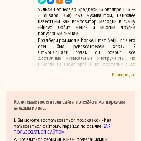
Уильям Бэтчелдер Брэдбери (6 октября 1816 —
7 января 1868) был музыкантом, наиболее
известным как композитор мелодии к гимну
«Иисус любит меня» и многим другим
популярным гимнам.
Брэдбери родился в Йорке, штат Мэйн, где его
отец был руководителем хора. К
четырнадцати годам он освоил все
доступные музыкальные инструменты, но
никогда не видел органа или фортепиано до
1830 года, когда его семья переехала в Бостон.
Там он познакомился с доктором Лоуэллом
Мейсоном и к 1834 году уже стал известен как
органист. В 1840 году он начал преподавать в
Бруклине, штат Нью-Йорк, где завоевал
популярность благодаря бесплатным singing-
Уважаемые посетители сайта notes24.ru мы дорожим
schools и концертам, в которых исполняли
каждым из вас.
дети, число которых порой достигало 1000
человек. В 1847 году он отправился в
1. Вы можете воспользоваться подсказкой «Как
Германию, где изучал гармонию, композицию,
пользоваться сайтом», перейдя по ссылке
КАК
вокальную и инструментальную музыку у
ПОЛЬЗОВАТЬСЯ САЙТОМ
лучших мастеров.
2. Поделиться своим мнением, пожеланиями и