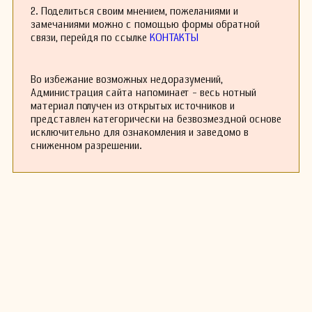
образовательных, так и в профессиональных
2. Поделиться своим мнением, пожеланиями и
кругов. На данный момент у него есть 20
замечаниями можно с помощью формы обратной
записанных композиций и более 65 нотных
связи, перейдя по ссылке
КОНТАКТЫ
материалов, доступных для скачивания, что
подтверждает его активную работу в области
музыкального творчества.
Во избежание возможных недоразумений,
Творчество Бредиф вдохновляет многих
Администрация сайта напоминает - весь нотный
исполнителей, и его работы продолжают
материал получен из открытых источников и
исследоваться и исполняться по всему миру.
представлен категорически на безвозмездной основе
Ожидается, что в будущем он продолжит
исключительно для ознакомления и заведомо в
вносить свой вклад в развитие музыки и
сниженном разрешении.
танца.