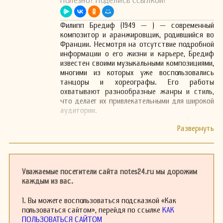
Полезно? Поделись ссылкой!
Филипп Бредиф (1949 — ) — современный
композитор и аранжировщик, родившийся во
Франции. Несмотря на отсутствие подробной
информации о его жизни и карьере, Бредиф
известен своими музыкальными композициями,
многими из которых уже воспользовались
танцоры и хореографы. Его работы
охватывают разнообразные жанры и стиль,
что делает их привлекательными для широкой
аудитории.
На своем официальном веб-сайте,
PHILIPPEBREDIF.FR
, он предоставляет
бесплатные музыкальные партии для танца,
что свидетельствует о его стремлении
поддерживать и развивать танцевальное
искусство. Это подчеркивает ту важную роль,
Уважаемые посетители сайта notes24.ru мы дорожим
которую музыка играет в хореографическом
каждым из вас.
творчестве.
Бредиф имеет непосредственное влияние на
1. Вы можете воспользоваться подсказкой «Как
молодых музыкантов и танцовщиков, а его
пользоваться сайтом», перейдя по ссылке
КАК
произведения используется как в
ПОЛЬЗОВАТЬСЯ САЙТОМ