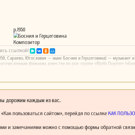
р.1950
Босния и Герцеговина
Композитор
ись ссылкой!
1950, Сараево, Югославия — ныне Босния и Герцеговина) — музыкант и
ногочисленным фильмам, известен по рок-группе «Bijelo Dugme» («Бел
 мы дорожим каждым из вас.
й «Как пользоваться сайтом», перейдя по ссылке
КАК ПОЛЬЗО
ями и замечаниями можно с помощью формы обратной связи