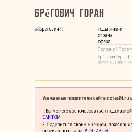
Брéгович Горан
годы жизни
страна
сфера
Полезно? Подел
Брéгович Горан (
автор музыки к м
Уважаемые посетители сайта notes24.ru
1. Вы можете воспользоваться подсказко
САЙТОМ
2. Поделиться своим мнением, пожелани
перейдя по ссылке
КОНТАКТЫ