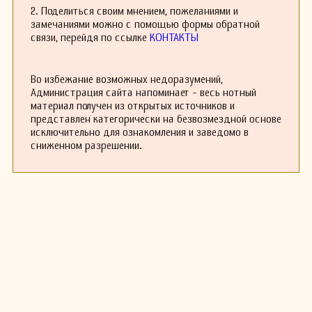
художником маскировки для Морской
2. Поделиться своим мнением, пожеланиями и
комиссии США.
замечаниями можно с помощью формы обратной
Джеймс Бреннан скончался 24 августа 1956
связи, перейдя по ссылке
КОНТАКТЫ
года в Миддлборо, штат Массачусетс.
Во избежание возможных недоразумений,
Администрация сайта напоминает - весь нотный
материал получен из открытых источников и
представлен категорически на безвозмездной основе
исключительно для ознакомления и заведомо в
сниженном разрешении.