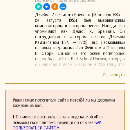
Полезно? Поделись ссылкой!
Джеймс Александр Бреннан (18 ноября 1885 —
24 августа 1956) был американским
композитором и автором песен. Иногда его
упоминают как Джас. Х. Бреннан. Он
сотрудничал с автором текстов Джеком
Каддиганом (1879 — 1952) над несколькими
песнями, изданными Лио Фейстом и Оливером
Е. Стори. Одной из его более популярных
песен была «Little Red School House», которую
он написал с Алом Уилсоном в 1922 году. Эта
песня изначально исполнялась Американским
квартетом, а также дуэтом The Happiness
Boys, состоящим из Билли Джонса и Эрнеста
Хэра. Бренда Ли дважды исполнила эту
песню на телевидении: сначала в возрасте 10
лет с Редом Фоли, а затем в 16 лет с Перри
Уважаемые посетители сайта notes24.ru мы дорожим
Комо.
каждым из вас.
Джеймс Бреннан родился в Бостоне, штат
Массачусетс. Он учился в Нормальной
1. Вы можете воспользоваться подсказкой «Как
художественной школе Массачусетса. Во
пользоваться сайтом», перейдя по ссылке
КАК
время Первой мировой войны он работал
ПОЛЬЗОВАТЬСЯ САЙТОМ