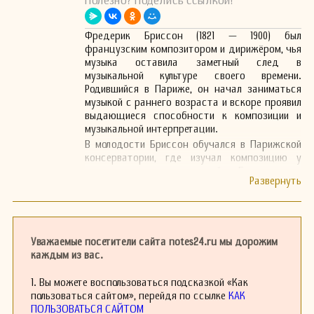
Полезно? Поделись ссылкой!
Фредерик Бриссон (1821 — 1900) был
французским композитором и дирижёром, чья
музыка оставила заметный след в
музыкальной культуре своего времени.
Родившийся в Париже, он начал заниматься
музыкой с раннего возраста и вскоре проявил
выдающиеся способности к композиции и
музыкальной интерпретации.
В молодости Бриссон обучался в Парижской
консерватории, где изучал композицию у
известных преподавателей. Его талант
быстро заметили, и он начал получать
различные награды за свои музыкальные
произведения. Бриссон особенно запомнился
своими операми и камерной музыкой, которые
сочетали в себе элементы романтизма и
Уважаемые посетители сайта notes24.ru мы дорожим
реализма, отражая дух своего времени.
каждым из вас.
Его наиболее известные работы включают
оперы, которые пользовались успехом на
1. Вы можете воспользоваться подсказкой «Как
сценах не только Франции, но и других стран.
пользоваться сайтом», перейдя по ссылке
КАК
Бриссон также активно участвует в создании
ПОЛЬЗОВАТЬСЯ САЙТОМ