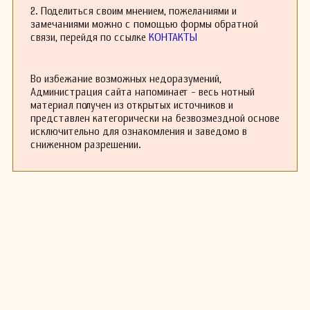
музыкальных обществ и фестивалей,
2. Поделиться своим мнением, пожеланиями и
способствуя популяризации классической
замечаниями можно с помощью формы обратной
музыки среди широкой публики.
связи, перейдя по ссылке
КОНТАКТЫ
В дополнение к композиционной
деятельности, Бриссон также работал в
качестве дирижёра, ведя оркестры на
Во избежание возможных недоразумений,
различных концертах и фестивалях. Его
Администрация сайта напоминает - весь нотный
интерпретации произведений других
материал получен из открытых источников и
композиторов отличались глубиной и
представлен категорически на безвозмездной основе
эмоциональностью, что способствовало его
исключительно для ознакомления и заведомо в
высокой репутации среди музыкантов и
сниженном разрешении.
слушателей.
После своей смерти в 1900 году наследие
Фредерику Бриссона долгое время
оставалось в тени, но в последние
десятилетия его музыка вновь привлекла
внимание исследователей и исполнителей, что
подтверждает его значительное, хотя и
несколько забытое, место в истории
французской музыкальной культуры.