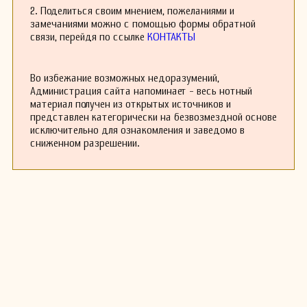
педагогической деятельностью. Он обучал
2. Поделиться своим мнением, пожеланиями и
молодых музыкантов, передавая им свои
замечаниями можно с помощью формы обратной
знания и опыт. Это способствовало развитию
связи, перейдя по ссылке
КОНТАКТЫ
нового поколения органистов и композиторов
в начале 20 века.
К сожалению, подробности о его жизни и
Во избежание возможных недоразумений,
карьере остаются несколько ограниченными,
Администрация сайта напоминает - весь нотный
однако его наследие продолжает жить в
материал получен из открытых источников и
произведениях, которые он оставил после
представлен категорически на безвозмездной основе
себя. Брюэр отошел в мир иной в 1931 году, но
исключительно для ознакомления и заведомо в
его вклад в музыку продолжает вдохновлять
сниженном разрешении.
музыкантов и композиторов по сей день.