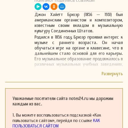
Полезно? Поделись ссылкой!
Джон Хайетт Брюэр (1856 — 1931) был
американским органистом и композитором,
известным своим вкладом в музыкальную
культуру Соединенных Штатов.
Родился в 1856 году, Брюэр проявил интерес к
музыке с раннего возраста. Он начал
обучаться игре на органе и клавесине, что в
дальнейшем стало основой для его карьеры.
Его музыкальное образование продолжалось в
различных музыкальных учебных заведениях,
где он развивал свои навыки и знания.
В течение своей карьеры Джон Хайетт Брюэр
зарекомендовал себя как талантливый
композитор и искусный органист. Его
произведения включают разнообразные
музыкальные жанры, от церковной музыки до
Уважаемые посетители сайта notes24.ru мы дорожим
светских музыкальных форм. Брюэр также
каждым из вас.
активно выступал в качестве органиста в
различных храмах и концертных залах, где
1. Вы можете воспользоваться подсказкой «Как
его игра привлекала внимание слушателей.
пользоваться сайтом», перейдя по ссылке
КАК
ПОЛЬЗОВАТЬСЯ САЙТОМ
Брюэр был также известен своей