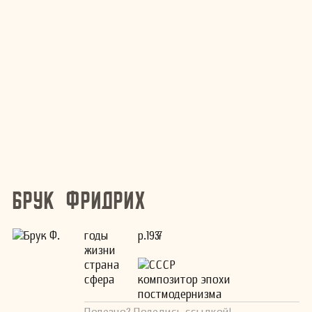
Брук Фридрих
годы
р.1937
жизни
страна
СССР
сфера
композитор эпохи
постмодернизма