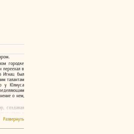
ором.
ном городке
и переехал в
о Игнац был
ним талантам
но у Юлиуса
пределяющим
нение о нем,
р, создавая
богатством и
ьтуре своего
е известных