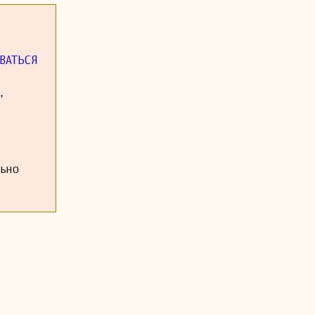
л после себя
оркестровых
педагог. Его
иться своим
ВАТЬСЯ
,
льно