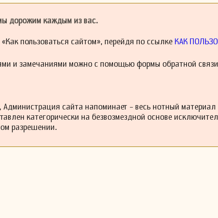
м не менее, его вклад в музыку не следует недооценивать. Он остави
оличество произведений для фортепиано, камерной музыки и 
 мы дорожим каждым из вас.
ые продолжают исполняться и по сей день.
ался 17 сентября 1907 года, оставив важное наследие как музыкант и 
вдохновляют многих музыкантов и композиторов, продолжая дел
й «Как пользоваться сайтом», перейдя по ссылке
КАК ПОЛЬЗО
ом с будущими поколениями.
ями и замечаниями можно с помощью формы обратной связи
 Администрация сайта напоминает - весь нотный материал
ставлен категорически на безвозмездной основе исключите
ном разрешении.