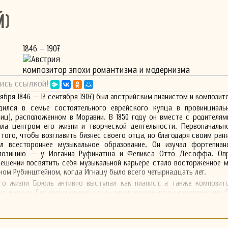
й)
1846 – 1907
Австрия
композитор эпохи романтизма и модернизма
ись ссылкой!
ября 1846 — 17 сентября 1907) был австрийским пианистом и композит
ился в семье состоятельного еврейского купца в провинциаль
иц), расположенном в Моравии. В 1850 году он вместе с родителям
тала центром его жизни и творческой деятельности. Первоначальн
 того, чтобы возглавить бизнес своего отца, но благодаря своим ран
л всестороннее музыкальное образование. Он изучал фортепиа
мпозицию — у Иоганна Руфинатша и Феликса Отто Десоффа. О
ешении посвятить себя музыкальной карьере стало восторженное м
ном Рубинштейном, когда Игнацу было всего четырнадцать лет.
го жизни Брюль активно выступал как пианист, а также композито
ых жанрах. Его музыкальный стиль характеризовался гармоническим 
азительностью, что сделало его заметной фигурой в музыкальной кул
ою выдающуюся карьеру, Брюль часто оставался в тени боле