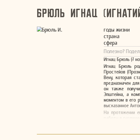
Брюль Игнац (Игнати
годы жизни
страна
сфера
Полезно? Подел
Игнац Брюль (7 но
Игнац Брюль род
Простейов (Прозн
Вену, которая с
предназначен для
он также получи
Эпштейна, а ко
моментом в его р
высказанное Анто
На протяжении е
работы в различн
мелодической выр
времени.
Несмотря на св