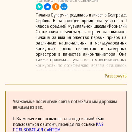
Полезно? Поделись ссылкой!
Тижана Бугарчик родилась и живет в Белграде,
Сербия. В настоящее время она учится в 1
классе средней музыкальной школы «Корнелий
Станкович» в Белграде и играет на пианино.
Тижана заняла множество первых призов на
различных национальных и международных
конкурсах юных пианистов и камерных
оркестров в качестве аккомпаниатора. Она
также принимала участие в многочисленных
конкурсах по сольфеджио, всегда становясь
победительницей и/или лауреаткой.
Помимо учебной программы, которая включает
произведения известных классических
композиторов, Тижана любит определять
аккорды для сложных рок- и поп-композиций.
Обладая абсолютным слухом, она любит
Уважаемые посетители сайта notes24.ru мы дорожим
превращать голоса, звуки, такие как
каждым из вас.
работающие пылесосы, бытовая техника —
миксеры и блендеры, звуки полицейских и
1. Вы можете воспользоваться подсказкой «Как
ambulance сирен, а также собачий лай в ноты.
пользоваться сайтом», перейдя по ссылке
КАК
Её первая композиция «Белградский вальс»
ПОЛЬЗОВАТЬСЯ САЙТОМ