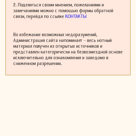
заняла 3-е место на конкурсе композиторов
2. Поделиться своим мнением, пожеланиями и
на пианино «Золотой ключ» в 2017 году. Тижана
замечаниями можно с помощью формы обратной
участвовала в рецитале в зале Эрбара в Вене
связи, перейдя по ссылке
КОНТАКТЫ
в августе 2017 года.
«Белградский вальс» вскоре был последован
композицией «Паук», вдохновлённой большим
Во избежание возможных недоразумений,
пауком, который поселился под её почтовым
Администрация сайта напоминает - весь нотный
ящиком, и «Реками Сербии», вдохновлённой
материал получен из открытых источников и
красивыми реками Сербии. Обе композиции
представлен категорически на безвозмездной основе
заняли 2-е место в младшей категории на
исключительно для ознакомления и заведомо в
конкурсе «Золотой ключ» в 2018 году.
сниженном разрешении.
Тижана активно участвует в музыкальной
жизни и продолжает развивать свои навыки
как композитор и интерпретатор. Она мечтает
создать музыкальные произведения, которые
будут вдохновлять и радовать людей.