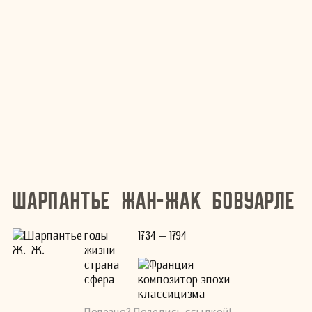
Шарпантье Жан-Жак Бовуарле
годы
1734 – 1794
жизни
страна
Франция
сфера
композитор эпохи
классицизма