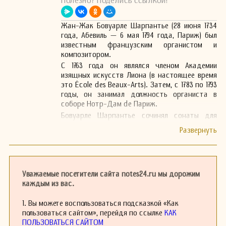
Полезно? Поделись ссылкой!
Жан-Жак Бовуарле Шарпантье (28 июня 1734
года, Абевиль — 6 мая 1794 года, Париж) был
известным французским органистом и
композитором.
С 1763 года он являлся членом Академии
изящных искусств Лиона (в настоящее время
это École des Beaux-Arts). Затем, с 1783 по 1793
годы, он занимал должность органиста в
соборе Нотр-Дам de Париж.
Бовуарле Шарпантье сочинял сонаты для
клавишных и скрипки, а также
многочисленные произведения для органа.
Его сын Жак-Мари (около 1766—1834) также
был органистом и композитором.
Уважаемые посетители сайта notes24.ru мы дорожим
каждым из вас.
1. Вы можете воспользоваться подсказкой «Как
пользоваться сайтом», перейдя по ссылке
КАК
ПОЛЬЗОВАТЬСЯ САЙТОМ