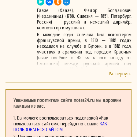
Гаазе (Хаазе), Фёдор Богданович
(Фердинанд) (1788, Силезия — 1851, Петербург,
Россия) — русский и немецкий дирижёр,
композитор и музыкант.
В молодые годы сначала был волонтёром
французской армии, в 1810 — 1812 годах
находился на службе в Булони, а в 1812 году,
участвуя в сражении под городом Красным
(ныне посёлок в 45 км к юго-западу от
Смоленска) между русской армией под
командованием М. И. Кутузова и отступающей
из России «Великой армией» Наполеона, Гаазе
был взят в плен русскими казаками.
В 1816 году отправился в Варшаву, где был
назначен капельмейстером стоявших там
русских войск. В Варшаве музыкант
Уважаемые посетители сайта notes24.ru мы дорожим
познакомился с Гуммелем и молодым
каждым из вас.
Шопеном. Гаазе- автор многих военных
маршей и аранжировок для военного хора, в
1. Вы можете воспользоваться подсказкой «Как
том числе музыки гимна "Боже, царя храни",
пользоваться сайтом», перейдя по ссылке
КАК
приписываемой Львову. Некоторые из маршей
ПОЛЬЗОВАТЬСЯ САЙТОМ
композитора вошли в обиход германской
2. Поделиться своим мнением, пожеланиями и