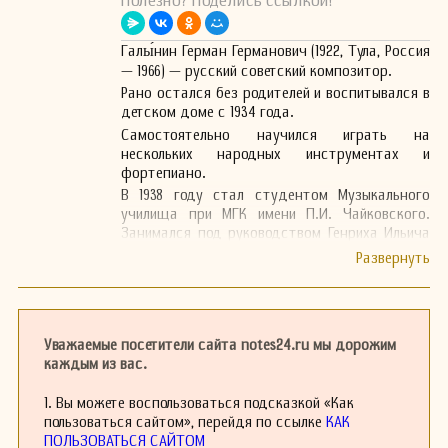
Полезно? Поделись ссылкой!
Галы́нин Герман Германович (1922, Тула, Россия
— 1966) — русский советский композитор.
Рано остался без родителей и воспитывался в
детском доме с 1934 года.
Самостоятельно научился играть на
нескольких народных инструментах и
фортепиано.
В 1938 году стал студентом Музыкального
училища при МГК имени П.И. Чайковского.
Занимался под руководством Генриха Ильича
Литинского, советского композитора и
педагога, и Игоря Владимировича Спосо́бина,
советского музыковеда, теоретика музыки и
педагога. Продолжил обучение в МГК имени
П.И. Чайковского, откуда в 1941 году ушёл
Уважаемые посетители сайта notes24.ru мы дорожим
добровольцем в армию, где руководил
каждым из вас.
художественной самодеятельностью, писал
массовые песни, а также музыку к
1. Вы можете воспользоваться подсказкой «Как
драматическим спектаклям.
пользоваться сайтом», перейдя по ссылке
КАК
Продолжил обучение в МГК имени П.И.
ПОЛЬЗОВАТЬСЯ САЙТОМ
Чайковского в 1944 году по классу композиции