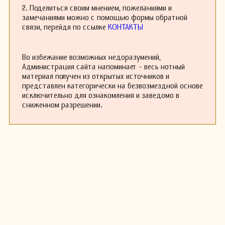
2. Поделиться своим мнением, пожеланиями и
Никола́я Я́ковлевича Мясковского, русского и
замечаниями можно с помощью формы обратной
советского композитора, музыкального
связи, перейдя по ссылке
КОНТАКТЫ
педагога и критика, музыкально-
общественного деятеля.
В 1951 году у Галынина была диагностирована
Во избежание возможных недоразумений,
шизофрения.
Администрация сайта напоминает - весь нотный
Среди композиторского наследия наиболее
материал получен из открытых источников и
значимые сочинения — «Эпическая поэма на
представлен категорически на безвозмездной основе
русские темы» для симфонического оркестра;
исключительно для ознакомления и заведомо в
оратория «Девушка и смерть» (по мотивам
сниженном разрешении.
одноимённой поэмы Горького); Концерты №1, 2
для фортепиано с оркестром, фортепианные
пьесы для детей «В зоопарке»; музыка для
драматического театра и другие.
1951 г. — Сталинская премия за «Эпическую
поэму на русские темы» (для оркестра).
1968 г. — Государственная премия РСФСР имени
М.И. Глинки (посмертно).